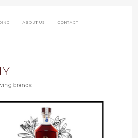
DING
ABOUT US
CONTACT
NY
owing brands: